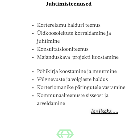
Juhtimisteenused
Korterelamu halduri teenus
Üldkoosolekute korraldamine ja
juhtimine
Konsultatsiooniteenus
Majanduskava projekti koostamine
Põhikirja koostamine ja muutmine
Võlgnevuste ja võlglaste haldus
Korteriomanike päringutele vastamine
Kommunaalteenuste sisseost ja
arveldamine
loe lisaks…..