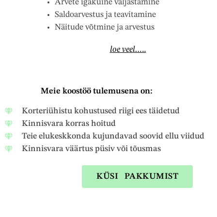
Arvete igakuine väljastamine
Saldoarvestus ja teavitamine
Näitude võtmine ja arvestus
loe veel…..
Meie koostöö tulemusena on:
Korteriühistu kohustused riigi ees täidetud
Kinnisvara korras hoitud
Teie elukeskkonda kujundavad soovid ellu viidud
Kinnisvara väärtus püsiv või tõusmas
KÜSI PAKKUMIST