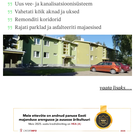
Uus vee- ja kanalisatsioonisüsteem
Vahetati kõik aknad ja uksed
Remonditi koridorid
Rajati parklad ja asfalteeriti majaesised
vaata lisaks…..